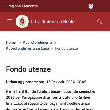
Salta al contenuto principale
Regione Piemonte
Città di Venaria Reale
Home
>
Approfondimenti
>
Approfondimenti su Casa
>
Fondo utenze
Fondo utenze
Ultimo aggiornamento
: 16 febbraio 2024, 08:45
È indetto il
Bando fondo utenze - secondo semestre
2023
per l'erogazione di un
contributo
una tantum
,
finalizzato al supporto del pagamento delle
utenze
domestiche
(
gas
ed
energia elettrica
) per
bollette non