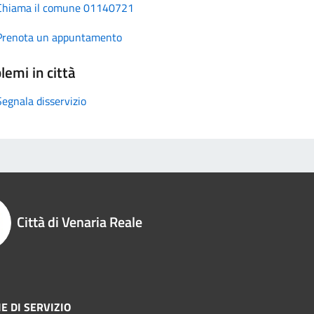
Chiama il comune 01140721
Prenota un appuntamento
lemi in città
Segnala disservizio
Città di Venaria Reale
E DI SERVIZIO