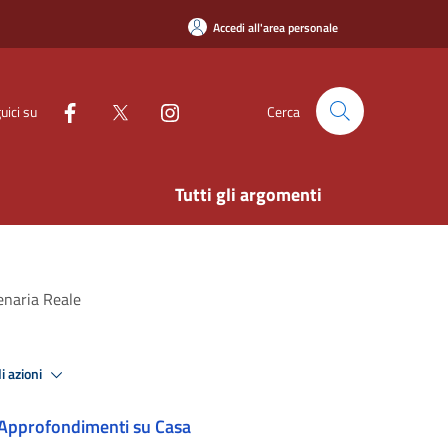
Accedi all'area personale
uici su
Cerca
Tutti gli argomenti
Venaria Reale
i azioni
Approfondimenti su Casa