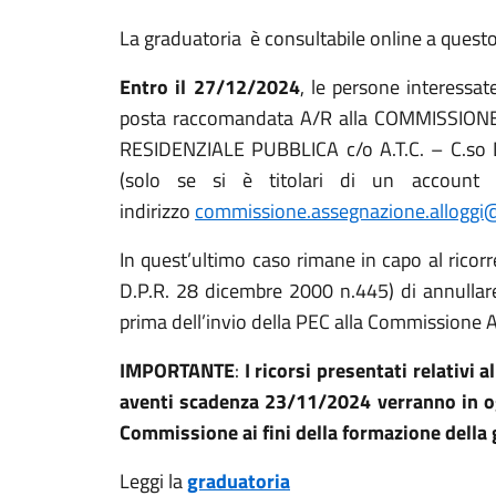
La graduatoria è consultabile online a quest
Entro il 27/12/2024
, le persone interessa
posta raccomandata A/R alla COMMISSION
RESIDENZIALE PUBBLICA c/o A.T.C. – C.so
(solo se si è titolari di un account di
indirizzo
commissione.assegnazione.alloggi@p
In quest’ultimo caso rimane in capo al ricorr
D.P.R. 28 dicembre 2000 n.445) di annullare
prima dell’invio della PEC alla Commissione 
IMPORTANTE
:
I ricorsi presentati relativi
aventi scadenza 23/11/2024 verranno in og
Commissione ai fini della formazione della 
Leggi la
graduatoria