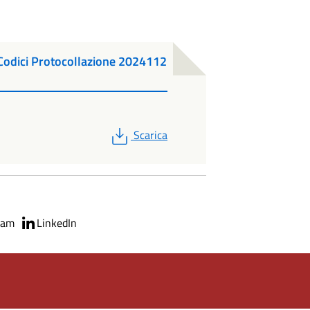
Codici Protocollazione 2024112
PDF
Scarica
ram
LinkedIn