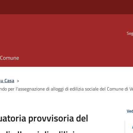
Seg
il Comune
su Casa
>
do per l'assegnazione di alloggi di edilizia sociale del Comune di 
Ved
atoria provvisoria del