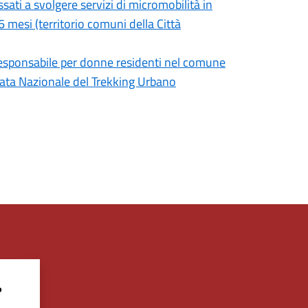
sati a svolgere servizi di micromobilità in
6 mesi (territorio comuni della Città
Responsabile per donne residenti nel comune
rnata Nazionale del Trekking Urbano
?