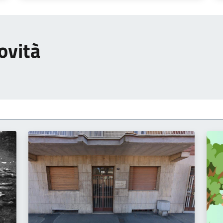
ovità