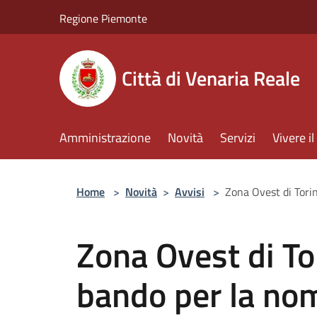
Salta al contenuto principale
Regione Piemonte
Città di Venaria Reale
Amministrazione
Novità
Servizi
Vivere 
Home
>
Novità
>
Avvisi
>
Zona Ovest di Torin
Zona Ovest di Tor
bando per la nom