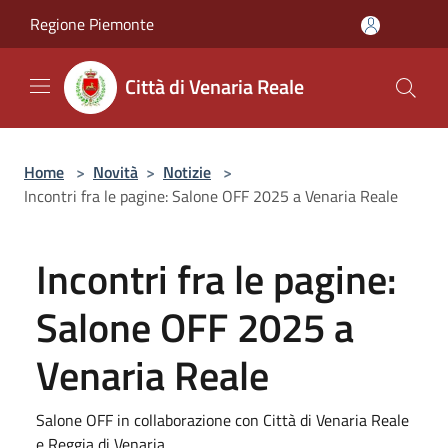
Salta al contenuto principale
Regione Piemonte
Città di Venaria Reale
Home
>
Novità
>
Notizie
>
Incontri fra le pagine: Salone OFF 2025 a Venaria Reale
Incontri fra le pagine:
Salone OFF 2025 a
Venaria Reale
Salone OFF in collaborazione con Città di Venaria Reale
e Reggia di Venaria