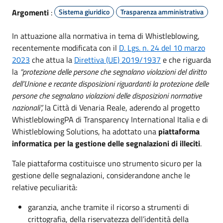
Argomenti
:
Sistema giuridico
Trasparenza amministrativa
In attuazione alla normativa in tema di Whistleblowing,
recentemente modificata con il
D. Lgs. n. 24 del 10 marzo
(apre in un'altra scheda).
(apre in un'altra s
2023
che attua la
Direttiva (UE) 2019/1937
e che riguarda
la
“protezione delle persone che segnalano violazioni del diritto
dell’Unione e recante disposizioni riguardanti la protezione delle
persone che segnalano violazioni delle disposizioni normative
nazionali”,
la Città di Venaria Reale, aderendo al progetto
WhistleblowingPA di Transparency International Italia e di
Whistleblowing Solutions, ha adottato una
piattaforma
informatica per la gestione delle segnalazioni di illeciti
.
Tale piattaforma costituisce uno strumento sicuro per la
gestione delle segnalazioni, considerandone anche le
relative peculiarità:
garanzia, anche tramite il ricorso a strumenti di
crittografia, della riservatezza dell’identità della