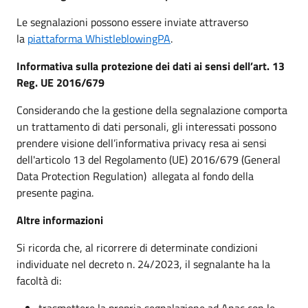
Le segnalazioni possono essere inviate attraverso
(apre in un'altra scheda).
la
piattaforma WhistleblowingPA
.
Informativa sulla protezione dei dati ai sensi dell’art. 13
Reg. UE 2016/679
Considerando che la gestione della segnalazione comporta
un trattamento di dati personali, gli interessati possono
prendere visione dell’informativa privacy resa ai sensi
dell'articolo 13 del Regolamento (UE) 2016/679 (General
Data Protection Regulation) allegata al fondo della
presente pagina.
Altre informazioni
Si ricorda che, al ricorrere di determinate condizioni
individuate nel decreto n. 24/2023, il segnalante ha la
facoltà di:
trasmettere la propria segnalazione ad Anac con le