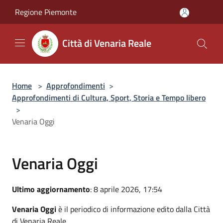
Salta al contenuto principale
Regione Piemonte
Città di Venaria Reale
Home
>
Approfondimenti
>
Approfondimenti di Cultura, Sport, Storia e Tempo libero
>
Venaria Oggi
Venaria Oggi
Ultimo aggiornamento
: 8 aprile 2026, 17:54
Venaria Oggi
è il periodico di informazione edito dalla Città
di Venaria Reale.