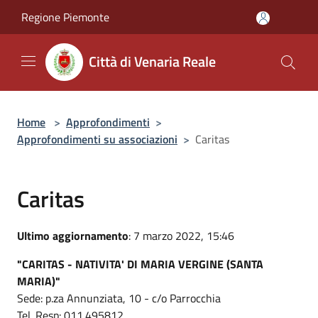
Salta al contenuto principale
Regione Piemonte
Città di Venaria Reale
Home
>
Approfondimenti
>
Approfondimenti su associazioni
>
Caritas
Caritas
Ultimo aggiornamento
: 7 marzo 2022, 15:46
"CARITAS - NATIVITA' DI MARIA VERGINE (SANTA
MARIA)"
Sede: p.za Annunziata, 10 - c/o Parrocchia
Tel. Resp: 011.495812