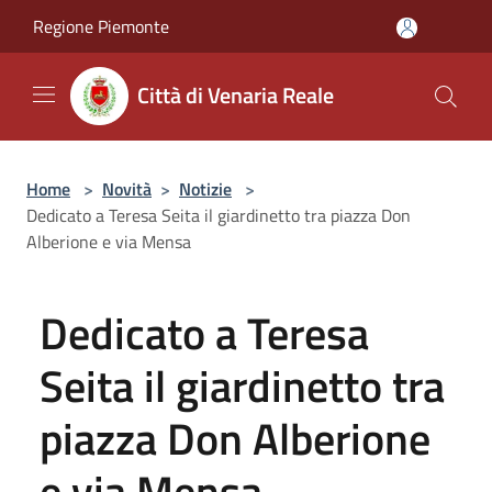
Salta al contenuto principale
Regione Piemonte
Città di Venaria Reale
Home
>
Novità
>
Notizie
>
Dedicato a Teresa Seita il giardinetto tra piazza Don
Alberione e via Mensa
Dedicato a Teresa
Seita il giardinetto tra
piazza Don Alberione
e via Mensa