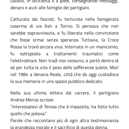
cavallo, in bicicletta o a piedi, consegnando messaggi,
denaro e aiuti alle famiglie dei partigiani.
Catturata dai fascisti, fu torturata nella famigerata
caserma di via Asti a Torino. Si pensava che non
sarebbe sopravvissuta, e fu liberata nella convinzione
che fosse ormai senza speranza. Tuttavia, la Croce
Rossa la trovò ancora viva. Internata in un manicomio,
fu sottoposta a trattamenti traumatici come
l’elettroshock. Non tradì mai nessuno, e portò dentro di
sé per tutta la vita il peso delle sofferenze subite. Morì
nel 1984 a Venaria Reale, città che da oggi custodisce
la sua memoria in uno spazio pubblico dedicato.
Nella sua ultima lettera dal carcere, il partigiano
Andrea Mensa scrisse:
“Interessatevi di Teresa che è impazzita, ha fatto tutto
quello che poteva.”
Parole che raccontano più di ogni altra testimonianza
la grandezza morale e il sacrificio di questa donna.