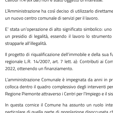
L’Amministrazione ha così deciso di utilizzarlo direttame
un nuovo centro comunale di servizi per il lavoro.
E’ stata un’operazione di alto significato simbolico: uno s
un presidio di legalità, essendo il lavoro lo strumento
strapparle all’illegalità.
Il progetto di riqualificazione dell’immobile e della sua
regionale L.R. 14/2007, art. 7 lett. a): Contributi ai C
2022, ottenendo un finanziamento.
L’amministrazione Comunale è impegnata da anni in proge
colloca dentro il quadro complessivo degli interventi pe
Regione Piemonte attraverso i Centri per l’Impiego e il sis
In questa cornice il Comune ha assunto un ruolo integr
particolare di quella parte di popolazione disoccupata c