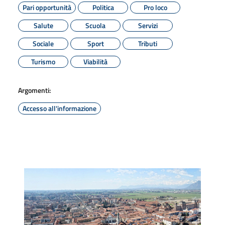
Pari opportunità
Politica
Pro loco
Salute
Scuola
Servizi
Sociale
Sport
Tributi
Turismo
Viabilità
Argomenti:
Accesso all'informazione