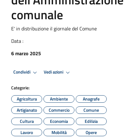
comunale
E' in distribuzione il giornale del Comune
Data :
6 marzo 2025
Condividi
Vedi azioni
Categorie:
Agricoltura
Ambiente
Anagrafe
Artigianato
Commercio
Comune
Cultura
Economia
Edilizia
Lavoro
Mobilità
Opere