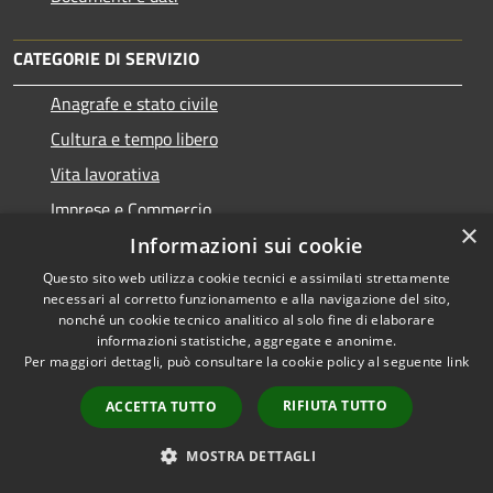
CATEGORIE DI SERVIZIO
Anagrafe e stato civile
Cultura e tempo libero
Vita lavorativa
Imprese e Commercio
×
Appalti pubblici
Informazioni sui cookie
Catasto e urbanistica
Questo sito web utilizza cookie tecnici e assimilati strettamente
necessari al corretto funzionamento e alla navigazione del sito,
Mobilità e trasporti
nonché un cookie tecnico analitico al solo fine di elaborare
informazioni statistiche, aggregate e anonime.
Per maggiori dettagli, può consultare la cookie policy al seguente
link
RIFIUTA TUTTO
ACCETTA TUTTO
Educazione e formazione
Giustizia e sicurezza pubblica
MOSTRA DETTAGLI
Tributi,finanze e contravvenzioni