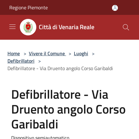
Salta al contenuto principale
Regione Piemonte
Città di Venaria Reale
Home
>
Vivere il Comune
>
Luoghi
>
Defibrillatori
>
Defibrillatore - Via Druento angolo Corso Garibaldi
Defibrillatore - Via
Druento angolo Corso
Garibaldi
Dispositivo semiautomatico