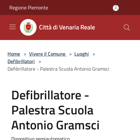
Salta al contenuto principale
Regione Piemonte
Città di Venaria Reale
Home
>
Vivere il Comune
>
Luoghi
>
Defibrillatori
>
Defibrillatore - Palestra Scuola Antonio Gramsci
Defibrillatore -
Palestra Scuola
Antonio Gramsci
Dispositivo semiautomatico