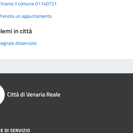
Chiama il comune 01140721
Prenota un appuntamento
lemi in città
Segnala disservizio
Città di Venaria Reale
E DI SERVIZIO