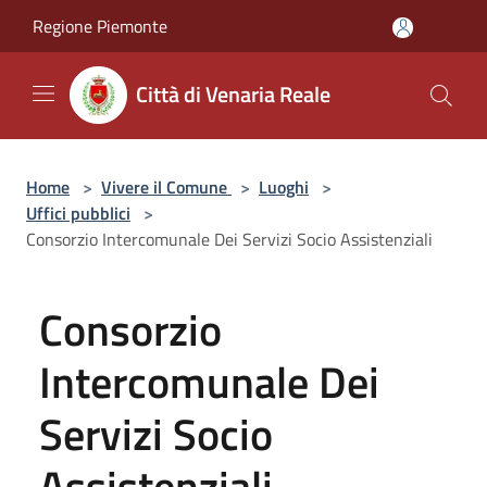
Salta al contenuto principale
Regione Piemonte
Città di Venaria Reale
Home
>
Vivere il Comune
>
Luoghi
>
Uffici pubblici
>
Consorzio Intercomunale Dei Servizi Socio Assistenziali
Consorzio
Intercomunale Dei
Servizi Socio
Assistenziali