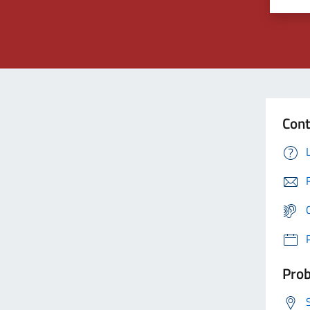
Cont
Prob