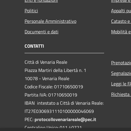
Politici
Appalti pu
Personale Amministrativo
Catasto e
Documenti e dati
Mobilità e
CONTATTI
Città di Venaria Reale
Prenotaz
Piazza Martiri della Libertà n. 1
Segnalazi
10078 - Venaria Reale
Leggi le 
Codice Fiscale: 01710650019
Richiesta
Partita IVA: 01710650019
IBAN intestato a Città di Venaria Reale:
IT27E0306931110100000046069
PEC:
protocollovenariareale@pec.it
Centralino Unico: 011 40721