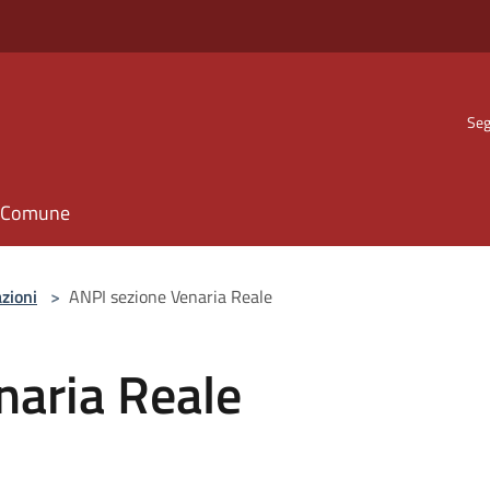
Seg
il Comune
zioni
>
ANPI sezione Venaria Reale
naria Reale