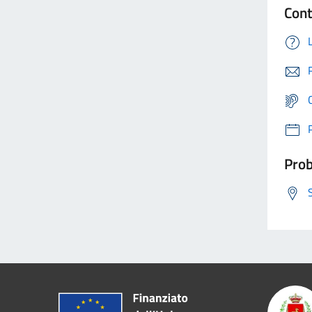
Cont
Prob