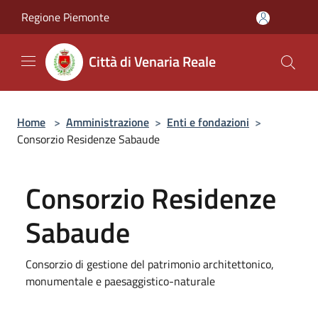
Salta al contenuto principale
Regione Piemonte
Città di Venaria Reale
Home
>
Amministrazione
>
Enti e fondazioni
>
Consorzio Residenze Sabaude
Consorzio Residenze
Sabaude
Consorzio di gestione del patrimonio architettonico,
monumentale e paesaggistico-naturale