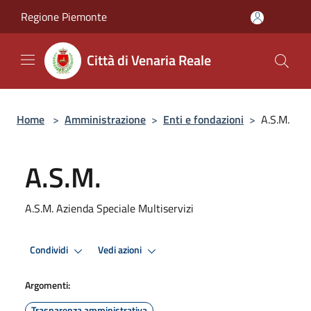
Salta al contenuto principale
Regione Piemonte
Città di Venaria Reale
Home
>
Amministrazione
>
Enti e fondazioni
>
A.S.M.
A.S.M.
A.S.M. Azienda Speciale Multiservizi
Condividi
Vedi azioni
Argomenti:
Trasparenza amministrativa