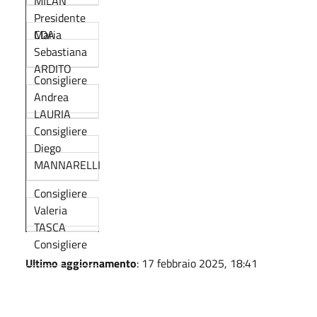
MILAN
Presidente
CDA
Maria
Sebastiana
ARDITO
Consigliere
Andrea
LAURIA
Consigliere
Diego
MANNARELLI
Consigliere
Valeria
TASCA
Consigliere
Ultimo aggiornamento
: 17 febbraio 2025, 18:41