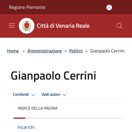
Salta al contenuto principale
Regione Piemonte
Città di Venaria Reale
Home
>
Amministrazione
>
Politici
>
Gianpaolo Cerrini
Gianpaolo Cerrini
Condividi
Vedi azioni
INDICE DELLA PAGINA
Incarichi