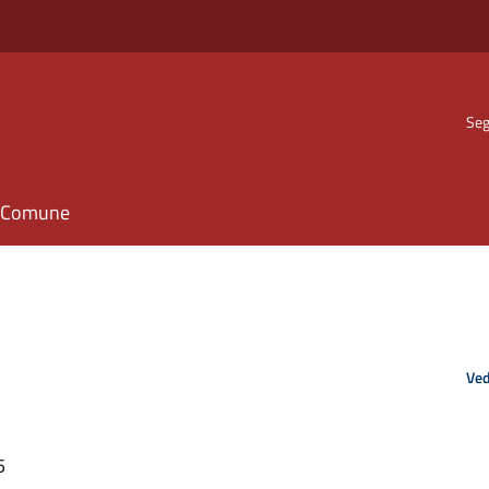
Seg
il Comune
Ved
5