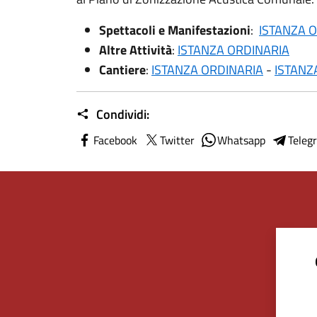
Spettacoli e Manifestazioni
:
ISTANZA 
Altre Attività
:
ISTANZA ORDINARIA
Cantiere
:
ISTANZA ORDINARIA
-
ISTANZ
Condividi:
Facebook
Twitter
Whatsapp
Teleg