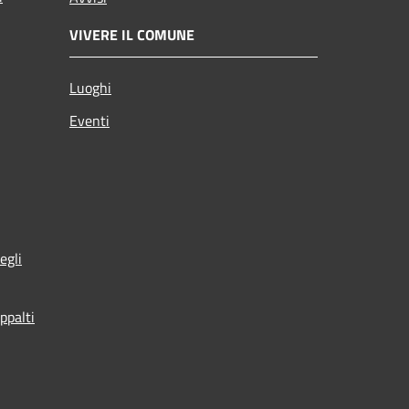
VIVERE IL COMUNE
Luoghi
Eventi
egli
ppalti