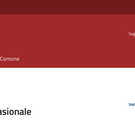
Seg
il Comune
Ved
asionale