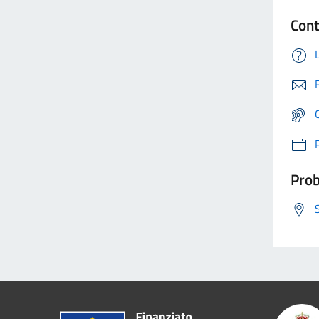
Cont
Prob