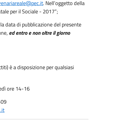
venaria
reale
@pec.it
. Nell’oggetto della
tale per il Sociale - 2017”;
a data di pubblicazione del presente
mune,
ed entro e non oltre il giorno
iti) è a disposizione per qualsiasi
edì ore 14-16
409
it