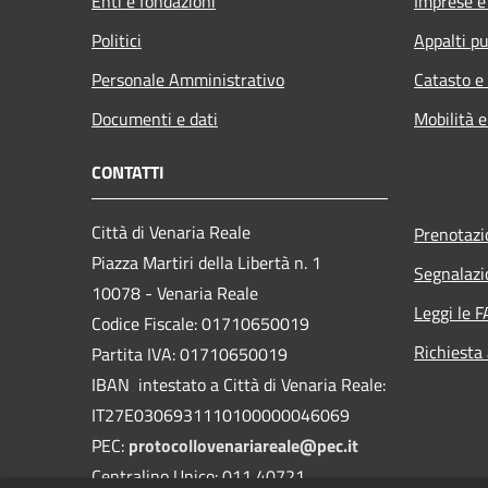
Enti e fondazioni
Imprese 
Politici
Appalti pu
Personale Amministrativo
Catasto e
Documenti e dati
Mobilità e
CONTATTI
Città di Venaria Reale
Prenotaz
Piazza Martiri della Libertà n. 1
Segnalazi
10078 - Venaria Reale
Leggi le 
Codice Fiscale: 01710650019
Richiesta
Partita IVA: 01710650019
IBAN intestato a Città di Venaria Reale:
IT27E0306931110100000046069
PEC:
protocollovenariareale@pec.it
Centralino Unico: 011 40721