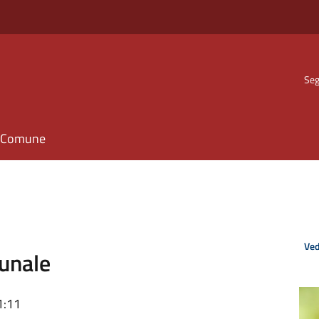
Seg
il Comune
Ved
unale
1:11