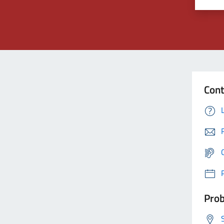
Cont
Prob