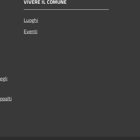
VIVERE IL COMUNE
Luoghi
Eventi
egli
ppalti