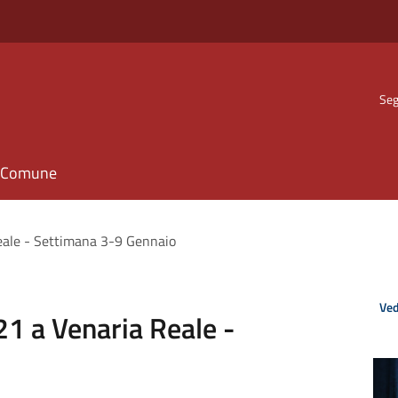
Seg
il Comune
eale - Settimana 3-9 Gennaio
Ved
1 a Venaria Reale -