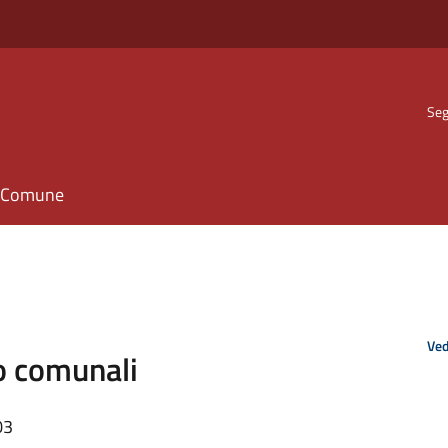
Seg
il Comune
Ved
ro comunali
03