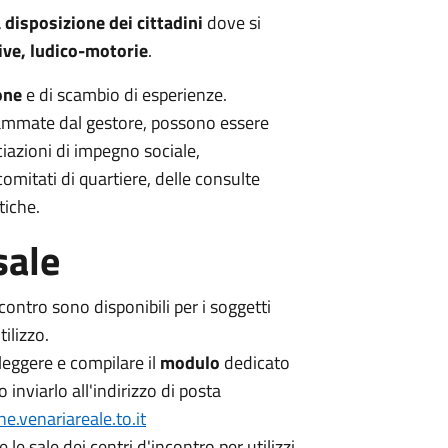
 disposizione dei cittadini
dove si
ative, ludico-motorie
.
one
e di scambio di esperienze.
grammate dal gestore, possono essere
iazioni di impegno sociale,
comitati di quartiere, delle consulte
tiche.
sale
incontro sono disponibili per i soggetti
ilizzo.
leggere e compilare il
modulo
dedicato
o inviarlo all'indirizzo di posta
e.venariareale.to.it
e le sale dei centri d'incontro per utilizzi