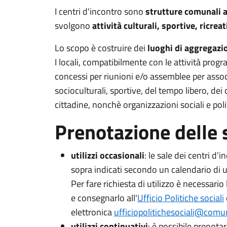
I centri d'incontro sono
strutture comunali a
svolgono
attività culturali, sportive, ricre
Lo scopo è costruire dei
luoghi di aggregazi
I locali, compatibilmente con le attività pro
concessi per riunioni e/o assemblee per assoc
socioculturali, sportive, del tempo libero, dei 
cittadine, nonchè organizzazioni sociali e poli
Prenotazione delle 
utilizzi occasionali
: le sale dei centri d'
sopra indicati secondo un calendario di ut
Per fare richiesta di utilizzo
è necessario 
e consegnarlo all'
Ufficio Politiche sociali
elettronica
ufficiopolitichesociali@comun
utilizzi continuativi
: è possibile prenotar