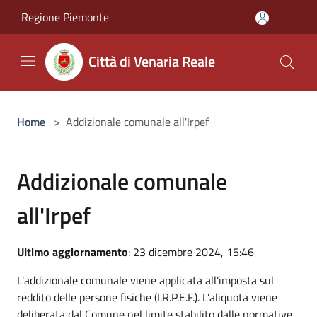
Salta al contenuto principale
Regione Piemonte
Città di Venaria Reale
Home
>
Addizionale comunale all'Irpef
Addizionale comunale
all'Irpef
Ultimo aggiornamento
: 23 dicembre 2024, 15:46
L'addizionale comunale viene applicata all'imposta sul
reddito delle persone fisiche (I.R.P.E.F.). L'aliquota viene
deliberata dal Comune nel limite stabilito dalle normative