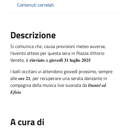
Contenuti correlati
Descrizione
Si comunica che, causa previsioni meteo avverse,
l'evento atteso per questa sera in Piazza Vittorio
Veneto, è 𝐫𝐢𝐧𝐯𝐢𝐚𝐭𝐨 a 𝐠𝐢𝐨𝐯𝐞𝐝𝐢̀ 𝟑𝟏 𝐥𝐮𝐠𝐥𝐢𝐨 𝟐𝟎𝟐𝟓
I balli occitani vi attendono giovedì prossimo, sempre
alle 𝐨𝐫𝐞 𝟐𝟏, per recuperare una serata danzante in
compagnia della musica live suonata da 𝑫𝒂𝒏𝒊𝒆𝒍 𝒆𝒅
𝑬𝒇𝒊𝒔𝒊𝒐
A cura di