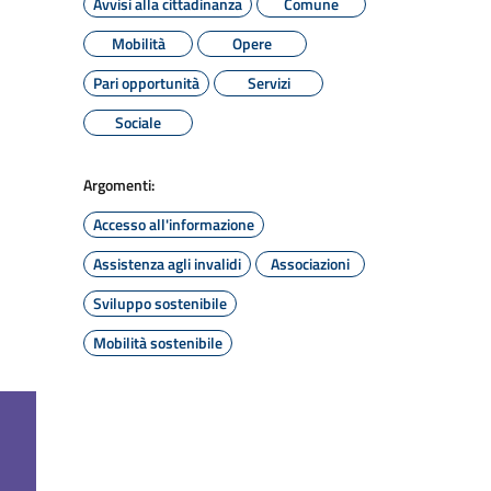
Avvisi alla cittadinanza
Comune
Mobilità
Opere
Pari opportunità
Servizi
Sociale
Argomenti:
Accesso all'informazione
Assistenza agli invalidi
Associazioni
Sviluppo sostenibile
Mobilità sostenibile