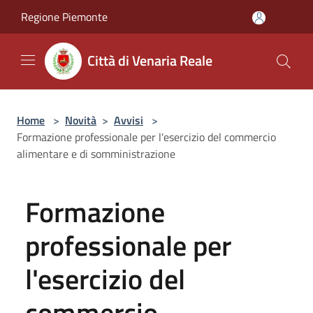
Salta al contenuto principale
Regione Piemonte
Città di Venaria Reale
Home
>
Novità
>
Avvisi
>
Formazione professionale per l'esercizio del commercio
alimentare e di somministrazione
Formazione
professionale per
l'esercizio del
commercio