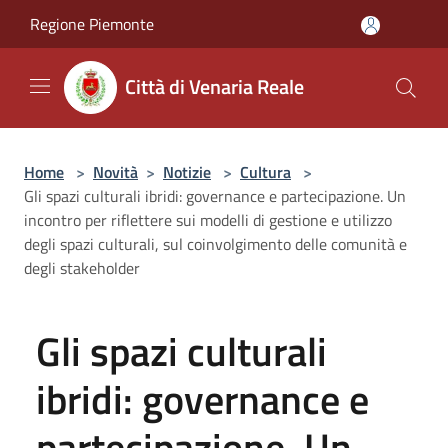
Salta al contenuto principale
Regione Piemonte
Città di Venaria Reale
Home
>
Novità
>
Notizie
>
Cultura
>
Gli spazi culturali ibridi: governance e partecipazione. Un
incontro per riflettere sui modelli di gestione e utilizzo
degli spazi culturali, sul coinvolgimento delle comunità e
degli stakeholder
Gli spazi culturali
ibridi: governance e
partecipazione. Un