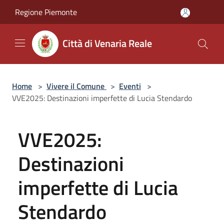
Salta al contenuto principale
Regione Piemonte
Città di Venaria Reale
Home
>
Vivere il Comune
>
Eventi
>
VVE2025: Destinazioni imperfette di Lucia Stendardo
VVE2025:
Destinazioni
imperfette di Lucia
Stendardo