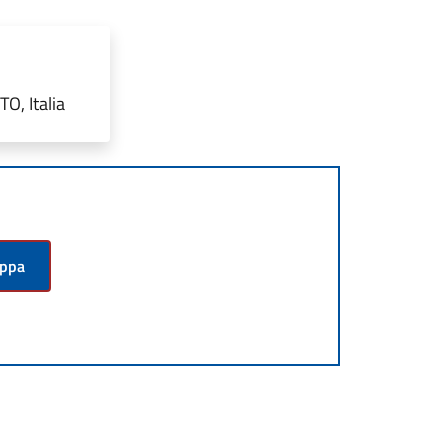
O, Italia
appa