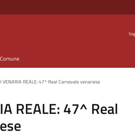
Seg
il Comune
DI VENARIA REALE: 47^ Real Carnevale venariese
IA REALE: 47^ Real
iese