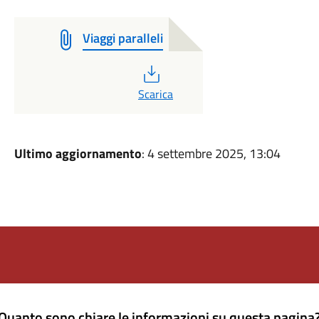
Viaggi paralleli
PDF
Scarica
Ultimo aggiornamento
: 4 settembre 2025, 13:04
Quanto sono chiare le informazioni su questa pagina